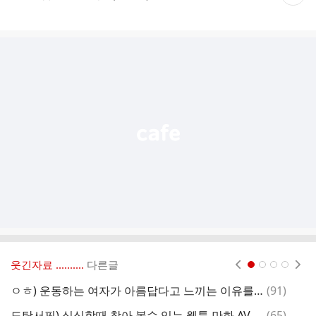
재
게
시
글
추
가
기
능
열
기
웃긴자료 ‥‥‥‥..
다른글
현재페이지 1
2
3
4
댓
ㅇㅎ) 운동하는 여자가 아름답다고 느끼는 이유를 알아보자
(
91
)
자
글
댓
도탁서픽) 심심할때 찾아 볼수 있는 웹툰,만화,AV 배우 추천 모음
(
65
)
팥