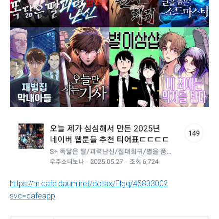
https://m.cafe.daum.net/dotax/Elgq/4583300?
svc=cafeapp