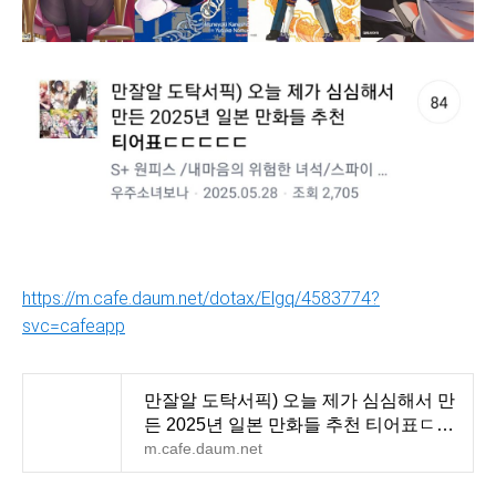
https://m.cafe.daum.net/dotax/Elgq/4583774?
svc=cafeapp
만잘알 도탁서픽) 오늘 제가 심심해서 만
든 2025년 일본 만화들 추천 티어표ㄷㄷ
ㄷㄷㄷ
m.cafe.daum.net