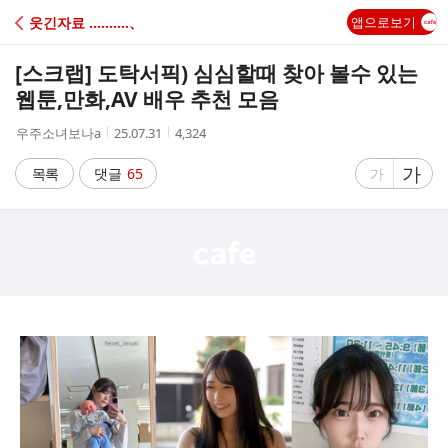
C
웃긴자료 ‥‥‥‥‥、
앱으로보기
A
[스크랩]
도탁서픽) 심심할때 찾아 볼수 있는
F
웹툰,만화,AV 배우 추천 모음
작
작
조
우주소녀보나a
25.07.31
4,324
E
성
성
회
자
시
수
글
가
글
목록
댓글
65
가
간
자
자
크
크
기
기
크
작
게
게