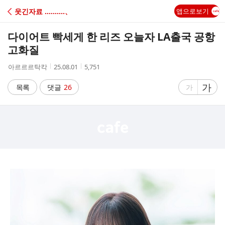
C
웃긴자료 ‥‥‥‥‥、
앱으로보기
A
다이어트 빡세게 한 리즈 오늘자 LA출국 공항
F
고화질
작
작
조
아르르르탁칵
25.08.01
5,751
E
성
성
회
자
시
수
글
가
글
목록
댓글
26
가
간
자
자
크
크
기
기
크
작
게
게