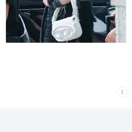
현
재
게
시
글
추
가
기
능
열