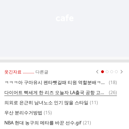
기
웃긴자료 ‥‥‥‥..
다른글
현재페이지 1
2
3
4
댓
ㅋㅋㅋ아 구마유시 펜타뺏길때 티원 역할분배ㅋㅋㅋ
(
18
)
글
댓
다이어트 빡세게 한 리즈 오늘자 LA출국 공항 고화질
(
26
)
ㅇ
글
댓
의외로 은근히 남녀노소 인기 많을 스타일
(
11
)
그
글
댓
우산 분리수거방법
(
15
)
글
댓
NBA 현대 농구의 메타를 바꾼 선수.gif
(
21
)
[
글