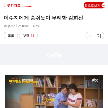
C
웃긴자료 ‥‥‥‥‥、
앱으로보기
A
이수지에게 숨쉬듯이 무례한 김희선
F
작
작
조
아향기2
25.08.01
4,789
성
성
회
E
자
시
수
글
가
글
목록
댓글
11
가
간
자
자
크
크
기
기
크
작
게
게