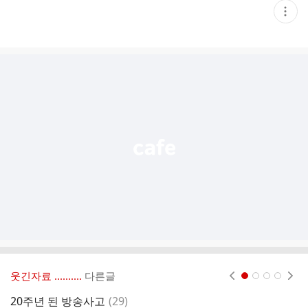
현
재
게
시
글
추
가
기
능
열
기
웃긴자료 ‥‥‥‥..
다른글
현재페이지 1
2
3
4
댓
20주년 된 방송사고
(
29
)
임