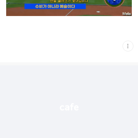
현
재
게
시
글
추
가
기
능
열
기