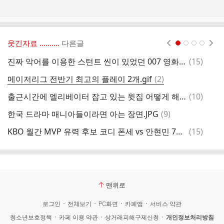
웃긴자료 ‥‥‥‥..
다른글
현재페이지 1
2
3
4
댓
진짜 악어를 이용한 스턴트 씬이 있었던 007 영화 ㄷㄷ.gif
(
15
)
옥
글
댓
메이저리그 전반기 최고의 플레이 2개.gif
(
2
)
3
글
댓
출근시간에 엘리베이터 잡고 있는 윗집 어떻게 해야 하냐?
(
10
)
치
글
댓
한국 드라마 매니아들이라면 아는 장면.JPG
(
9
)
치
글
댓
KBO 월간 MVP 유력 후보 코디 폰세 vs 안현민 7월 성적 ㄷㄷㄷㄷㄷㄷㄷ
(
15
)
아
글
맨위로
로그인
전체보기
PC화면
카페앱
서비스 약관
청소년보호정책
카페 이용 약관
상거래피해구제신청
개인정보처리방침