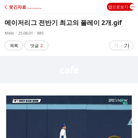
C
웃긴자료 ‥‥‥‥‥、
앱으로보기
A
메이저리그 전반기 최고의 플레이 2개.gif
F
작
작
조
Melo
25.08.01
885
성
성
회
E
자
시
수
글
가
글
목록
댓글
2
가
간
자
자
크
크
기
기
크
작
게
게