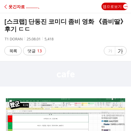
C
웃긴자료 ‥‥‥‥‥、
앱으로보기
A
[스크랩]
단동진 코미디 좀비 영화 《좀비딸》
F
후기 ㄷㄷ
작
작
조
T1 DORAN
25.08.01
5,418
E
성
성
회
자
시
수
글
가
글
목록
댓글
13
가
간
자
자
크
크
기
기
크
작
게
게