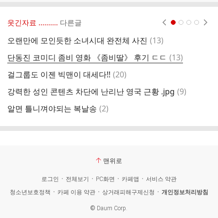
웃긴자료 ‥‥‥‥..
다른글
현재페이지 1
2
3
4
댓
오랜만에 모인듯한 소녀시대 완전체 사진
(
13
)
브
글
댓
단동진 코미디 좀비 영화 《좀비딸》 후기 ㄷㄷ
(
13
)
자
글
댓
걸그룹도 이젠 빅맨이 대세다!!
(
20
)
요
글
댓
강력한 성인 콘텐츠 차단에 난리난 영국 근황 .jpg
(
9
)
(
글
댓
알면 틀니껴야되는 복날송
(
2
)
명
글
맨위로
로그인
전체보기
PC화면
카페앱
서비스 약관
청소년보호정책
카페 이용 약관
상거래피해구제신청
개인정보처리방침
©
Daum Corp.