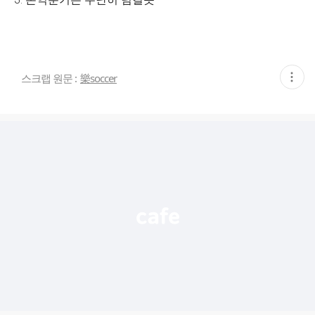
현
스크랩 원문 :
樂soccer
재
게
시
글
추
가
기
능
열
기