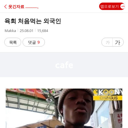
C
웃긴자료 ‥‥‥‥‥、
앱으로보기
A
육회 처음먹는 외국인
F
작
작
조
Makka
25.08.01
15,684
성
성
회
E
자
시
수
글
가
글
목록
댓글
9
가
간
자
자
크
크
기
기
크
작
게
게