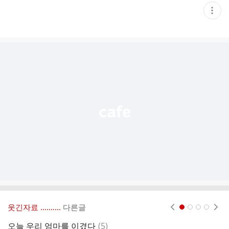
현
재
게
시
글
추
가
기
능
열
기
웃긴자료 ‥‥‥‥..
다른글
현재페이지 1
2
3
4
댓
오늘 우리 엄마를 이겼다
(
5
)
물