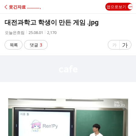
C
웃긴자료 ‥‥‥‥‥、
앱으로보기
A
대전과학고 학생이 만든 게임 .jpg
F
작
작
조
오늘은흐림
25.08.01
2,170
성
성
회
E
자
시
수
글
가
글
목록
댓글
3
가
간
자
자
크
크
기
기
크
작
게
게