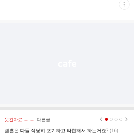
현
재
게
시
글
추
가
기
능
열
기
웃긴자료 ‥‥‥‥..
다른글
현재페이지 1
2
3
4
댓
결혼은 다들 적당히 포기하고 타협해서 하는거죠?
(
16
)
대