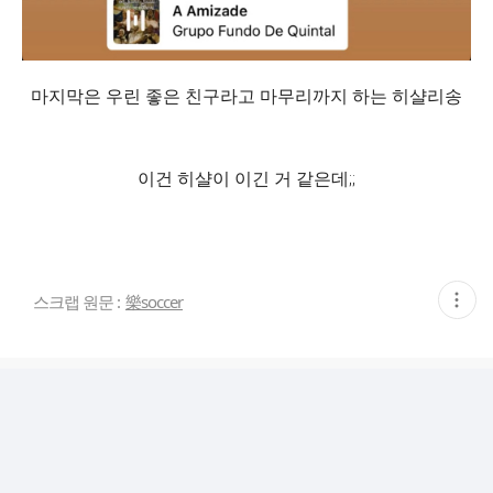
마지막은 우린 좋은 친구라고 마무리까지 하는 히샬리송
이건 히샬이 이긴 거 같은데;;
현
스크랩 원문 :
樂soccer
재
게
시
글
추
가
기
능
열
기