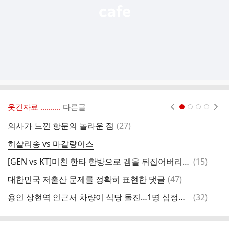
웃긴자료 ‥‥‥‥..
다른글
현재페이지 1
2
3
4
댓
의사가 느낀 항문의 놀라운 점
(
27
)
울
글
히샬리송 vs 마갈량이스
일
댓
[GEN vs KT]미친 한타 한방으로 겜을 뒤집어버리는 젠지 ㄷㄷㄷㄷㄷㄷㄷㄷㄷㄷ
(
15
)
썸
글
댓
대한민국 저출산 문제를 정확히 표현한 댓글
(
47
)
주
글
댓
용인 상현역 인근서 차량이 식당 돌진…1명 심정지·6명 부상
(
32
)
나
글