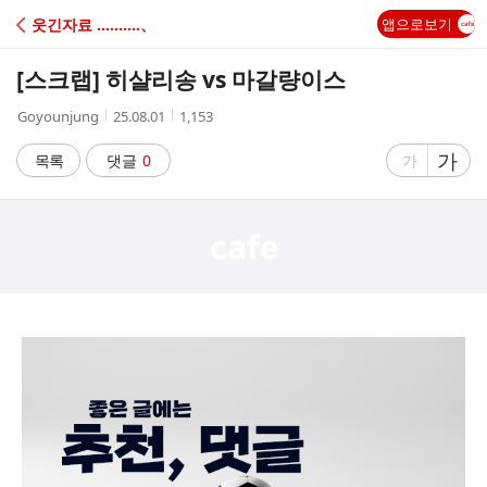
C
웃긴자료 ‥‥‥‥‥、
앱으로보기
A
[스크랩]
히샬리송 vs 마갈량이스
F
작
작
조
Goyounjung
25.08.01
1,153
성
성
회
E
자
시
수
글
가
글
목록
댓글
0
가
간
자
자
크
크
기
기
크
작
게
게