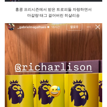
홍콩 프리시즌에서 받은 트로피들 자랑하면서
마갈량 태그 걸어버린 히샬리송