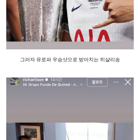
그러자 유로파 우승샷으로 받아치는 히샬리송