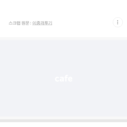
현
스크랩 원문 :
이종격투기
재
게
시
글
추
가
기
능
열
기