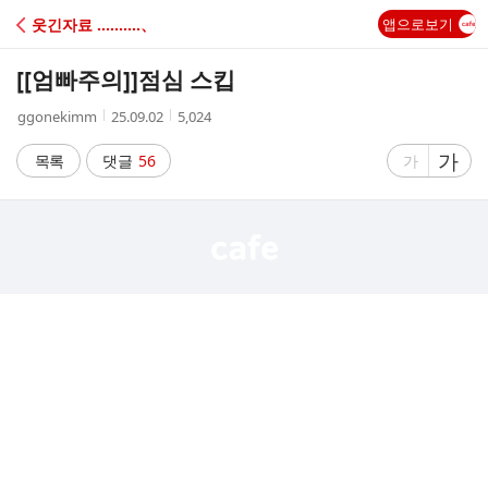
C
웃긴자료 ‥‥‥‥‥、
앱으로보기
A
[[엄빠주의]]
점심 스킵
F
작
작
조
ggonekimm
25.09.02
5,024
성
성
회
E
자
시
수
글
가
글
목록
댓글
56
가
간
자
자
크
크
기
기
크
작
게
게