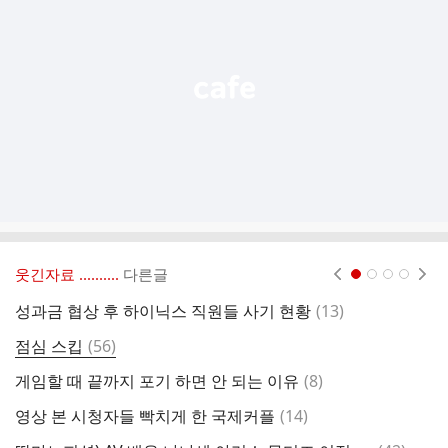
능
열
기
웃긴자료 ‥‥‥‥..
다른글
현재페이지 1
2
3
4
댓
성과금 협상 후 하이닉스 직원들 사기 현황
(
13
)
유
글
댓
점심 스킵
(
56
)
탄
글
댓
게임할 때 끝까지 포기 하면 안 되는 이유
(
8
)
이
글
댓
영상 본 시청자들 빡치게 한 국제커플
(
14
)
ㅇ
글