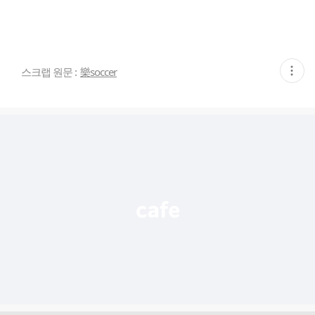
현
스크랩 원문 :
樂soccer
재
게
시
글
추
가
기
능
열
기