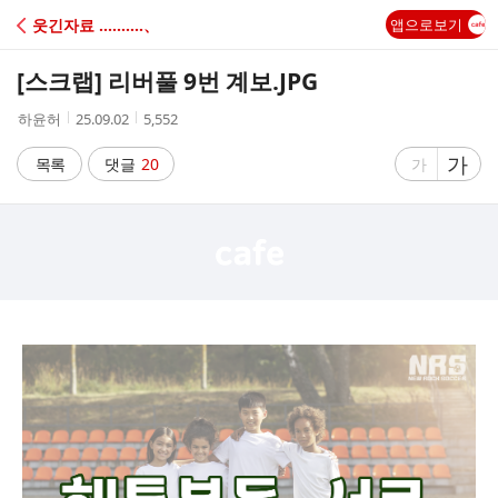
C
웃긴자료 ‥‥‥‥‥、
앱으로보기
A
[스크랩]
리버풀 9번 계보.JPG
F
작
작
조
하윤허
25.09.02
5,552
성
성
회
E
자
시
수
글
가
글
목록
댓글
20
가
간
자
자
크
크
기
기
크
작
게
게