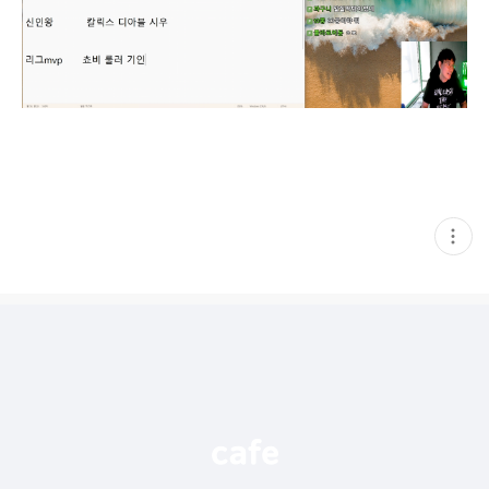
현
재
게
시
글
추
가
기
능
열
기