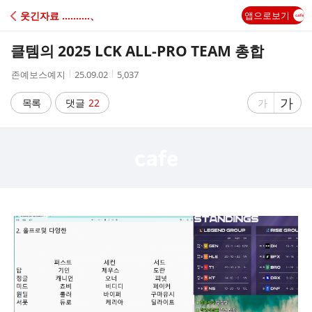
C
웃긴자료 ‥‥‥‥‥、
앱으로보기
A
클템의 2025 LCK ALL-PRO TEAM 총합
F
작
작
조
존예보스예지
25.09.02
5,037
성
성
회
E
자
시
수
글
가
글
목록
댓글
22
가
간
자
자
크
크
기
기
크
작
게
게