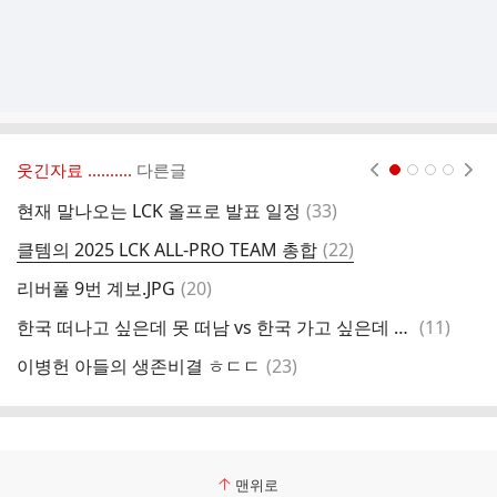
웃긴자료 ‥‥‥‥..
다른글
현재페이지 1
2
3
4
댓
현재 말나오는 LCK 올프로 발표 일정
(
33
)
(
글
댓
클템의 2025 LCK ALL-PRO TEAM 총합
(
22
)
맘
글
댓
리버풀 9번 계보.JPG
(
20
)
글
댓
한국 떠나고 싶은데 못 떠남 vs 한국 가고 싶은데 못 들어감
(
11
)
신
글
댓
이병헌 아들의 생존비결 ㅎㄷㄷ
(
23
)
성
글
맨위로