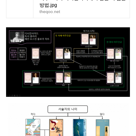
방법.jpg
theqoo.net