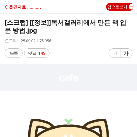
C
웃긴자료 ‥‥‥‥‥、
앱으로보기
A
[스크랩] [[정보]]
독서갤러리에서 만든 책 입
F
문 방법.jpg
작
작
조
오구라
25.09.02
75,956
E
성
성
회
자
시
수
글
가
글
목록
댓글
149
가
간
자
자
크
크
기
기
크
작
게
게