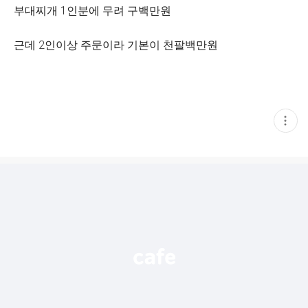
부대찌개 1인분에 무려 구백만원
근데 2인이상 주문이라 기본이 천팔백만원
현
재
게
시
글
추
가
기
능
열
기