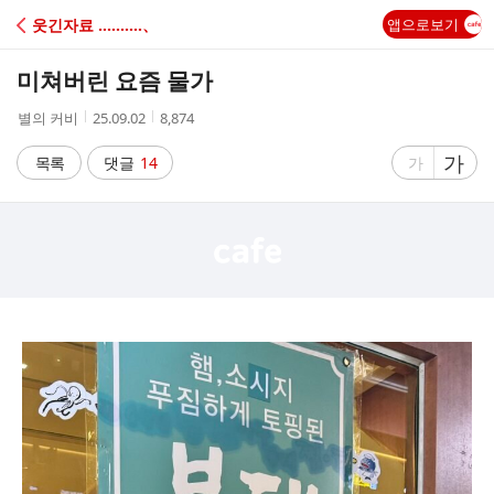
C
웃긴자료 ‥‥‥‥‥、
앱으로보기
A
미쳐버린 요즘 물가
F
작
작
조
별의 커비
25.09.02
8,874
성
성
회
E
자
시
수
글
가
글
목록
댓글
14
가
간
자
자
크
크
기
기
크
작
게
게