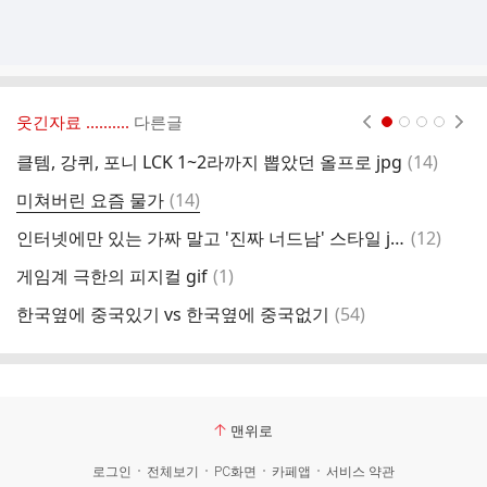
웃긴자료 ‥‥‥‥..
다른글
현재페이지 1
2
3
4
댓
클템, 강퀴, 포니 LCK 1~2라까지 뽑았던 올프로 jpg
(
14
)
글
댓
미쳐버린 요즘 물가
(
14
)
남
글
댓
인터넷에만 있는 가짜 말고 '진짜 너드남' 스타일 jpg
(
12
)
잉
글
댓
게임계 극한의 피지컬 gif
(
1
)
틴
글
댓
한국옆에 중국있기 vs 한국옆에 중국없기
(
54
)
워
글
맨위로
로그인
전체보기
PC화면
카페앱
서비스 약관