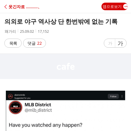
C
웃긴자료 ‥‥‥‥‥、
앱으로보기
A
의외로 야구 역사상 단 한번밖에 없는 기록
F
작
작
조
왜가리
25.09.02
17,152
성
성
회
E
자
시
수
글
가
글
목록
댓글
22
가
간
자
자
크
크
기
기
크
작
게
게