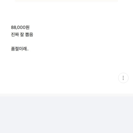
현
재
게
시
글
추
가
기
능
열
기