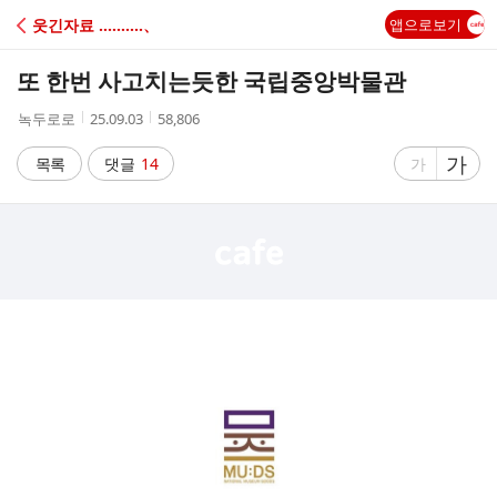
C
웃긴자료 ‥‥‥‥‥、
앱으로보기
A
또 한번 사고치는듯한 국립중앙박물관
F
작
작
조
녹두로로
25.09.03
58,806
성
성
회
E
자
시
수
글
가
글
목록
댓글
14
가
간
자
자
크
크
기
기
크
작
게
게