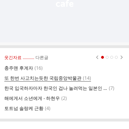
웃긴자료 ‥‥‥‥..
다른글
현재페이지 1
2
3
4
댓
충주맨 후계자
(
16
)
오
글
댓
또 한번 사고치는듯한 국립중앙박물관
(
14
)
글
댓
한국 입국하자마자 한국인 겁나 놀려먹는 일본인 친구
(
7
)
김
글
댓
해에게서 소년에게 - 하현우
(
2
)
미
글
댓
토트넘 솔랑케 근황
(
4
)
건
글