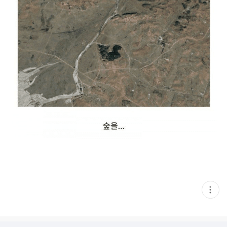
현
재
게
시
글