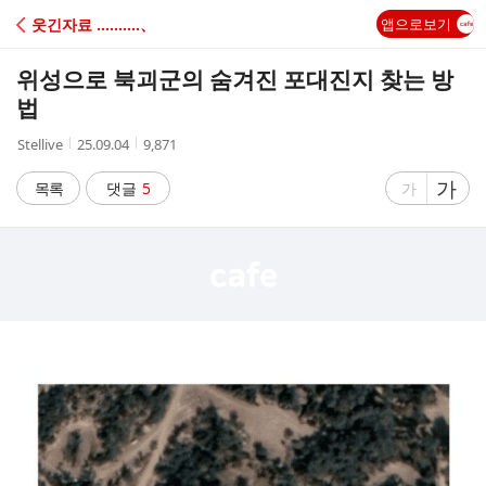
C
웃긴자료 ‥‥‥‥‥、
앱으로보기
A
위성으로 북괴군의 숨겨진 포대진지 찾는 방
F
법
작
작
조
Stellive
25.09.04
9,871
E
성
성
회
자
시
수
글
가
글
목록
댓글
5
가
간
자
자
크
크
기
기
크
작
게
게