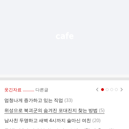
추
가
기
능
열
기
웃긴자료 ‥‥‥‥..
다른글
현재페이지 1
2
3
4
댓
엄청나게 증가하고 있는 직업
(
33
)
제
글
댓
위성으로 북괴군의 숨겨진 포대진지 찾는 방법
(
5
)
과
글
댓
남사친 두명하고 새벽 4시까지 술마신 여친
(
20
)
제
글