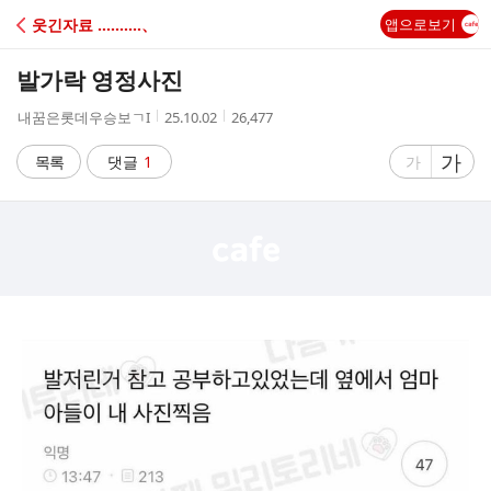
C
웃긴자료 ‥‥‥‥‥、
앱으로보기
A
발가락 영정사진
F
작
작
조
내꿈은롯데우승보ㄱI
25.10.02
26,477
성
성
회
E
자
시
수
글
가
글
목록
댓글
1
가
간
자
자
크
크
기
기
크
작
게
게