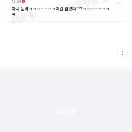
현
재
게
시
글
추
가
기
능
열
기