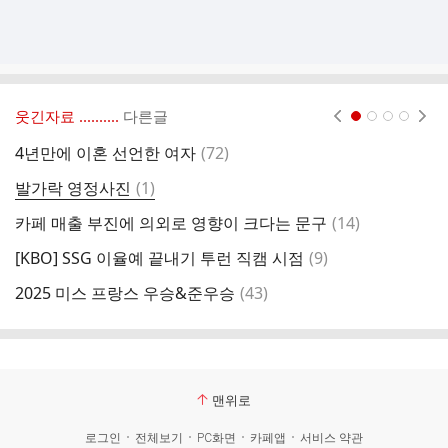
웃긴자료 ‥‥‥‥..
다른글
현재페이지 1
2
3
4
댓
4년만에 이혼 선언한 여자
(
72
)
남
글
댓
발가락 영정사진
(
1
)
삼
글
댓
카페 매출 부진에 의외로 영향이 크다는 문구
(
14
)
원
글
댓
[KBO] SSG 이율예 끝내기 투런 직캠 시점
(
9
)
글
댓
2025 미스 프랑스 우승&준우승
(
43
)
글
맨위로
로그인
전체보기
PC화면
카페앱
서비스 약관