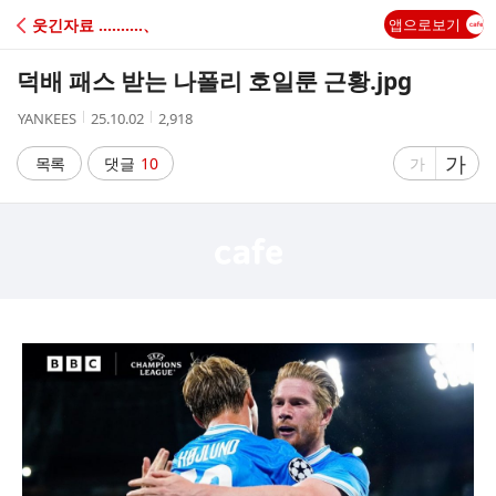
C
웃긴자료 ‥‥‥‥‥、
앱으로보기
A
덕배 패스 받는 나폴리 호일룬 근황.jpg
F
작
작
조
YANKEES
25.10.02
2,918
성
성
회
E
자
시
수
글
가
글
목록
댓글
10
가
간
자
자
크
크
기
기
크
작
게
게