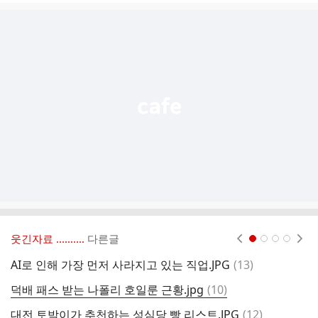
글
추
가
기
능
열
기
웃긴자료 ‥‥‥‥..
다른글
현재페이지 1
2
3
4
댓
AI로 인해 가장 먼저 사라지고 있는 직업.JPG
(
13
)
에
글
댓
덕배 패스 받는 나폴리 호일룬 근황.jpg
(
10
)
글
댓
대전 토박이가 추천하는 성심당 빵 리스트.JPG
(
12
)
케