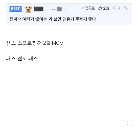
챔스 스포르팅전 2골 MOM
패스 결코 패스
현
재
게
시