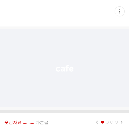
현
재
게
시
글
추
가
기
능
열
기
웃긴자료 ‥‥‥‥..
다른글
현재페이지 1
2
3
4