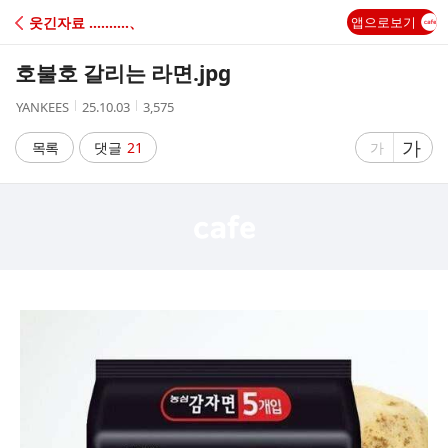
C
웃긴자료 ‥‥‥‥‥、
앱으로보기
A
호불호 갈리는 라면.jpg
F
작
작
조
YANKEES
25.10.03
3,575
성
성
회
E
자
시
수
글
가
글
목록
댓글
21
가
간
자
자
크
크
기
기
크
작
게
게