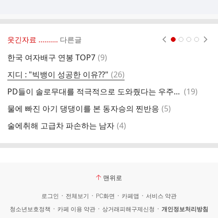
웃긴자료 ‥‥‥‥..
다른글
현재페이지 1
2
3
4
댓
한국 여자배구 연봉 TOP7
(
9
)
술
글
댓
지디 : "빅뱅이 성공한 이유??"
(
26
)
잠
글
댓
PD들이 솔로무대를 적극적으로 도와줬다는 우주소녀 다영.jpg
(
19
)
한
글
댓
물에 빠진 아기 댕댕이를 본 동자승의 찐반응
(
5
)
글
댓
술에취해 고급차 파손하는 남자
(
4
)
나
글
맨위로
로그인
전체보기
PC화면
카페앱
서비스 약관
청소년보호정책
카페 이용 약관
상거래피해구제신청
개인정보처리방침