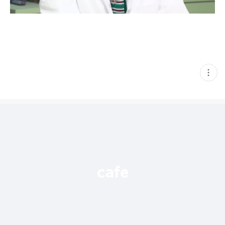
현
재
게
시
글
추
가
기
능
열
기