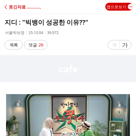
C
웃긴자료 ‥‥‥‥‥、
앱으로보기
A
지디 : "빅뱅이 성공한 이유??"
F
작
작
조
서울박보영
25.10.04
39,972
성
성
회
E
자
시
수
글
가
글
목록
댓글
26
가
간
자
자
크
크
기
기
크
작
게
게