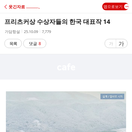
C
웃긴자료 ‥‥‥‥‥、
앱으로보기
A
프리츠커상 수상자들의 한국 대표작 14
F
작
작
조
가담항설
25.10.09
7,779
성
성
회
E
자
시
수
글
가
글
목록
댓글
8
가
간
자
자
크
크
기
기
크
작
게
게