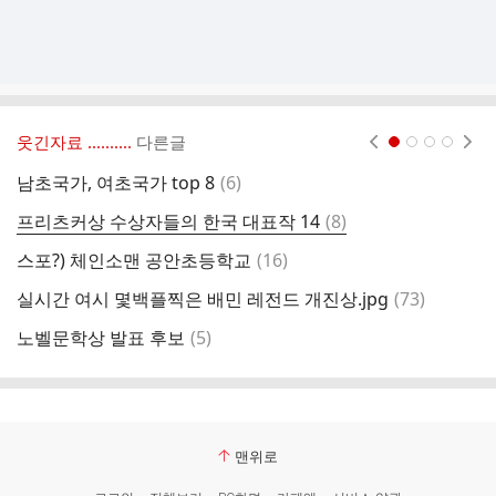
웃긴자료 ‥‥‥‥..
다른글
현재페이지 1
2
3
4
댓
남초국가, 여초국가 top 8
(
6
)
카
글
댓
프리츠커상 수상자들의 한국 대표작 14
(
8
)
G
글
댓
스포?) 체인소맨 공안초등학교
(
16
)
글
댓
실시간 여시 몇백플찍은 배민 레전드 개진상.jpg
(
73
)
도
글
댓
노벨문학상 발표 후보
(
5
)
하
글
맨위로