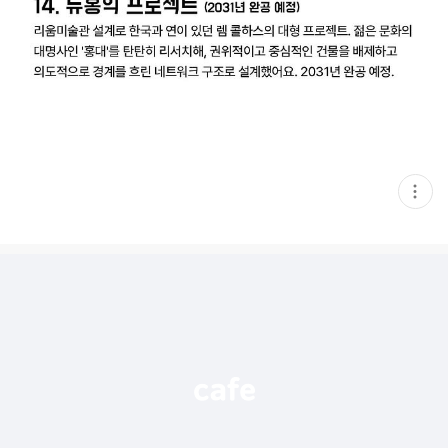
현
재
게
시
글
추
가
기
능
열
기