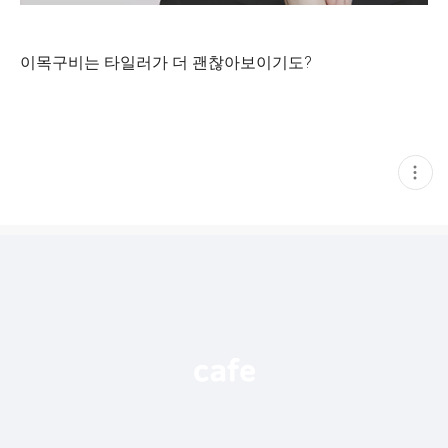
이목구비는 타일러가 더 괜찮아보이기도?
현
재
게
시
글
추
가
기
능
열
기