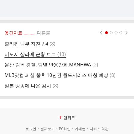
웃긴자료 ‥‥‥‥..
다른글
현재페이지 1
2
3
4
댓
필리핀 남부 지진 7.4
(
8
)
개
글
댓
티모시 샬라메 근황 ㄷㄷ
(
13
)
글
댓
울산 감독 경질, 팀별 반응만화.MANHWA
(
2
)
다
글
댓
MLB닷컴 피셜 향후 10년간 월드시리즈 매칭 예상
(
8
)
현
글
댓
일본 방송에 나온 김치
(
8
)
비
글
맨위로
로그인
전체보기
PC화면
카페앱
서비스 약관