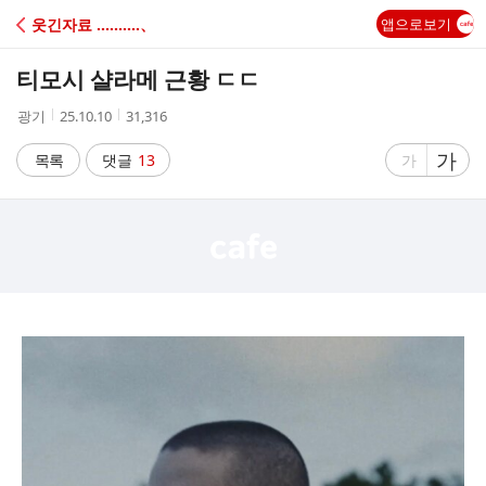
C
웃긴자료 ‥‥‥‥‥、
앱으로보기
A
티모시 샬라메 근황 ㄷㄷ
F
작
작
조
광기
25.10.10
31,316
성
성
회
E
자
시
수
글
가
글
목록
댓글
13
가
간
자
자
크
크
기
기
크
작
게
게