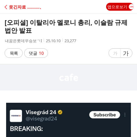
C
웃긴자료 ‥‥‥‥‥、
앱으로보기
A
[오피셜] 이탈리아 멜로니 총리, 이슬람 규제
F
법안 발표
작
작
조
내꿈은롯데우승보ㄱI
25.10.10
23,277
E
성
성
회
자
시
수
글
가
글
목록
댓글
10
가
간
자
자
크
크
기
기
크
작
게
게