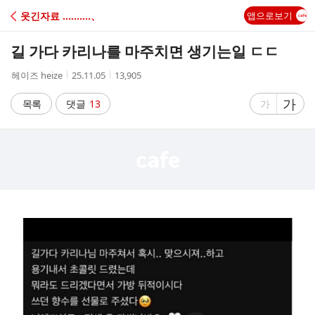
C
웃긴자료 ‥‥‥‥‥、
앱으로보기
A
길 가다 카리나를 마주치면 생기는일 ㄷㄷ
F
작
작
조
헤이즈 heize
25.11.05
13,905
성
성
회
E
자
시
수
글
가
글
목록
댓글
13
가
간
자
자
크
크
기
기
크
작
게
게