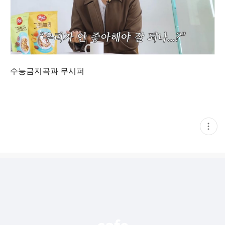
수능금지곡과 무시퍼
현
재
게
시
글
추
가
기
능
열
기