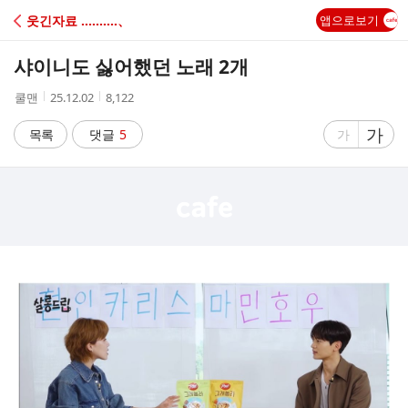
C
웃긴자료 ‥‥‥‥‥、
앱으로보기
A
샤이니도 싫어했던 노래 2개
F
작
작
조
쿨맨
25.12.02
8,122
성
성
회
E
자
시
수
글
가
글
목록
댓글
5
가
간
자
자
크
크
기
기
크
작
게
게