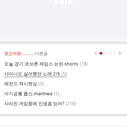
웃긴자료 ‥‥‥‥..
다른글
현재페이지 1
2
3
4
댓
오늘 경기 르브론 제임스 논란.shorts
(
18
)
해
글
댓
샤이니도 싫어했던 노래 2개
(
5
)
둘
글
댓
레전드 착시현상
(
5
)
슈
글
댓
아기공룡 릅신.manhwa
(
1
)
당
글
댓
사라진 게임중에 인생겜 있어?
(
218
)
타
글