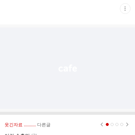
현
재
게
시
글
추
가
기
능
열
기
웃긴자료 ‥‥‥‥..
다른글
현재페이지 1
2
3
4