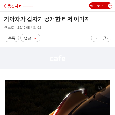
C
웃긴자료 ‥‥‥‥‥、
앱으로보기
A
기아차가 갑자기 공개한 티저 이미지
F
작
작
조
구스토
25.12.03
8,462
성
성
회
E
자
시
수
글
가
글
목록
댓글
32
가
간
자
자
크
크
기
기
크
작
게
게