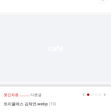
재
게
시
글
추
가
기
능
열
기
웃긴자료 ‥‥‥‥..
다른글
현재페이지 1
2
3
4
댓
트리플에스 김채연.webp
(
10
)
학
글