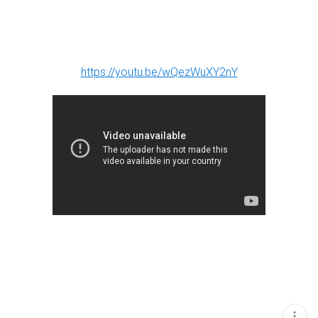
https://youtu.be/wQezWuXY2nY
현