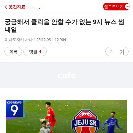
C
웃긴자료 ‥‥‥‥‥、
앱으로보기
A
궁금해서 클릭을 안할 수가 없는 9시 뉴스 썸
F
네일
작
작
조
미나토자키 사나
25.12.03
12,964
E
성
성
회
자
시
수
글
가
글
목록
댓글
4
가
간
자
자
크
크
기
기
크
작
게
게