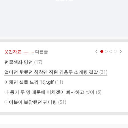
웃긴자료 ‥‥‥‥..
다른글
현재페이지 1
2
3
4
댓
펀쿨섹좌 명언
(
17
)
호
글
댓
얼마전 핫했던 침착맨 직원 김총무 소개팅 결말
(
31
)
너
글
댓
이채연 실물 느낌 1장.gif
(
11
)
4
글
댓
나 동기 두 명 때문에 미치겠어 퇴사하고 싶어
(
6
)
이
글
댓
디아블이 불참했던 팬미팅
(
51
)
글