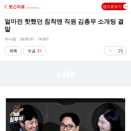
C
웃긴자료 ‥‥‥‥‥、
앱으로보기
A
얼마전 핫했던 침착맨 직원 김총무 소개팅 결
F
말
작
작
조
차나핑
26.05.01
14,931
E
성
성
회
자
시
수
글
가
글
목록
댓글
31
가
간
자
자
크
크
기
기
크
작
게
게