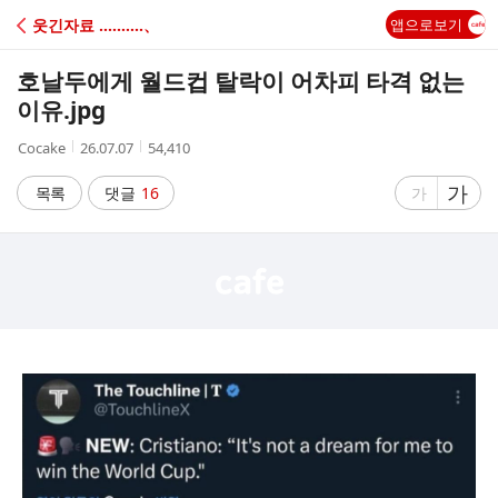
C
웃긴자료 ‥‥‥‥‥、
앱으로보기
A
호날두에게 월드컵 탈락이 어차피 타격 없는
F
이유.jpg
작
작
조
Cocake
26.07.07
54,410
E
성
성
회
자
시
수
글
가
글
목록
댓글
16
가
간
자
자
크
크
기
기
크
작
게
게