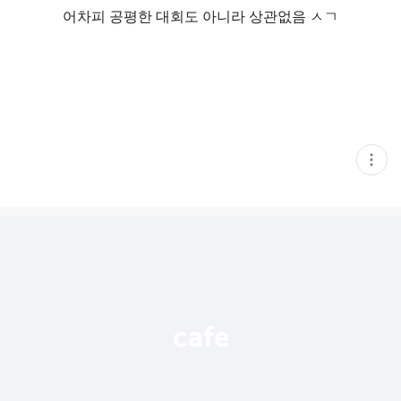
어차피 공평한 대회도 아니라 상관없음 ㅅㄱ
현
재
게
시
글
추
가
기
능
열
기