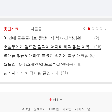
웃긴자료 ‥‥‥‥..
다른글
현재페이지 1
2
3
4
댓
01년에 골든글러브 못받아서 석 나간 박경완 ㅋㅋㅋ
(
2
)
벌
글
댓
호날두에게 월드컵 탈락이 어차피 타격 없는 이유.jpg
(
16
)
그
글
댓
역대급 황금세대라고 불렸던 벨기에 축구 대표팀
(
6
)
해
글
댓
월드컵 16강 스페인 vs 포르투갈 엔딩곡
(
18
)
신
글
댓
관리자에 의해 규제된 글입니다.
(
21
)
와
글
맨위로
로그인
전체보기
PC화면
카페앱
서비스 약관