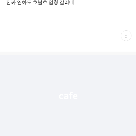
진짜 연하도 호불호 엄청 갈리네
현
재
게
시
글
추
가
기
능
열
기