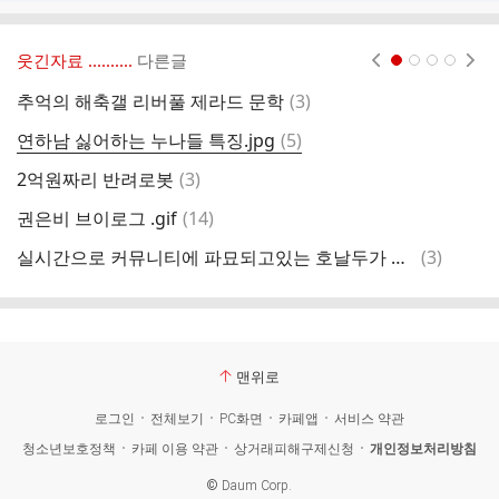
웃긴자료 ‥‥‥‥..
다른글
현재페이지 1
2
3
4
댓
추억의 해축갤 리버풀 제라드 문학
(
3
)
한
글
댓
연하남 싫어하는 누나들 특징.jpg
(
5
)
이
글
댓
2억원짜리 반려로봇
(
3
)
진
글
댓
권은비 브이로그 .gif
(
14
)
변
글
댓
실시간으로 커뮤니티에 파묘되고있는 호날두가 국대의 신으로 포장됐던 이유..jpg
(
3
)
벨
글
맨위로
로그인
전체보기
PC화면
카페앱
서비스 약관
청소년보호정책
카페 이용 약관
상거래피해구제신청
개인정보처리방침
©
Daum Corp.