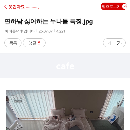
C
웃긴자료 ‥‥‥‥‥、
앱으로보기
A
연하남 싫어하는 누나들 특징.jpg
F
작
작
조
아이돌덕후입니다
26.07.07
4,221
성
성
회
E
자
시
수
글
가
글
목록
댓글
5
가
간
자
자
크
크
기
기
크
작
게
게