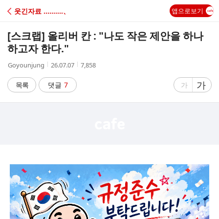
C
웃긴자료 ‥‥‥‥‥、
앱으로보기
A
[스크랩]
올리버 칸 : "나도 작은 제안을 하나
F
하고자 한다."
작
작
조
Goyounjung
26.07.07
7,858
E
성
성
회
자
시
수
글
가
글
목록
댓글
7
가
간
자
자
크
크
기
기
크
작
게
게