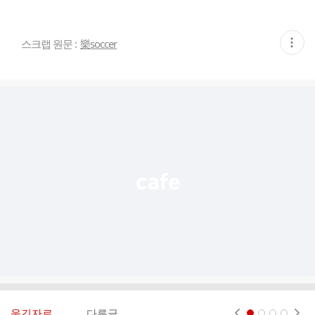
현
스크랩 원문 :
樂soccer
재
게
시
글
추
가
기
능
열
기
웃긴자료 ‥‥‥‥..
다른글
현재페이지 1
2
3
4