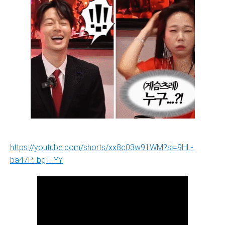
https://youtube.com/shorts/xx8c03w91WM?si=9HL-
ba47P_bgT_YY