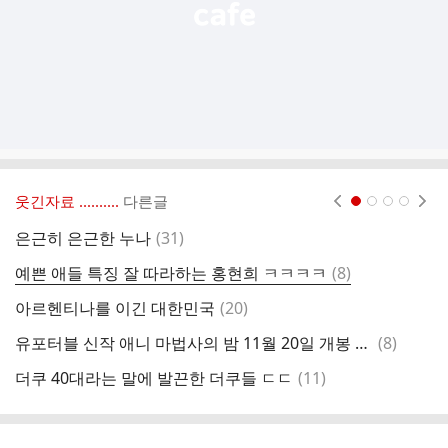
웃긴자료 ‥‥‥‥..
다른글
현재페이지 1
2
3
4
댓
은근히 은근한 누나
(
31
)
글
댓
예쁜 애들 특징 잘 따라하는 홍현희 ㅋㅋㅋㅋ
(
8
)
글
댓
아르헨티나를 이긴 대한민국
(
20
)
글
댓
유포터블 신작 애니 마법사의 밤 11월 20일 개봉 확정
(
8
)
한
글
댓
더쿠 40대라는 말에 발끈한 더쿠들 ㄷㄷ
(
11
)
오
글