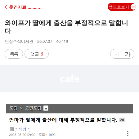
C
웃긴자료 ‥‥‥‥‥、
앱으로보기
A
와이프가 딸에게 출산을 부정적으로 말합니
F
다
작
작
조
민정수석비서관
26.07.07
40,419
E
성
성
회
자
시
수
글
가
글
목록
댓글
6
가
간
자
자
크
크
기
기
크
작
게
게