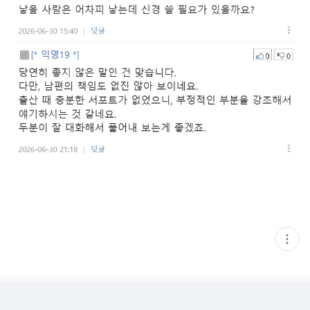
현
재
게
시
글
추
가