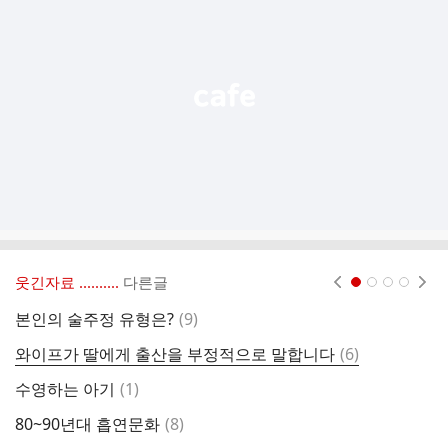
기
능
열
기
웃긴자료 ‥‥‥‥..
다른글
현재페이지 1
2
3
4
댓
본인의 술주정 유형은?
(
9
)
글
댓
와이프가 딸에게 출산을 부정적으로 말합니다
(
6
)
5
글
댓
수영하는 아기
(
1
)
이
글
댓
80~90년대 흡연문화
(
8
)
인
글