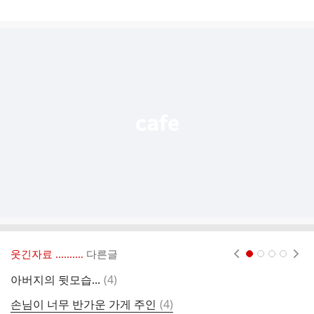
게
시
글
추
가
기
능
열
기
웃긴자료 ‥‥‥‥..
다른글
현재페이지 1
2
3
4
댓
아버지의 뒷모습...
(
4
)
나
글
댓
손님이 너무 반가운 가게 주인
(
4
)
대