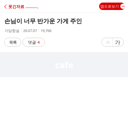
C
웃긴자료 ‥‥‥‥‥、
앱으로보기
A
손님이 너무 반가운 가게 주인
F
작
작
조
가담항설
26.07.07
19,766
성
성
회
E
자
시
수
글
가
글
목록
댓글
4
가
간
자
자
크
크
기
기
크
작
게
게