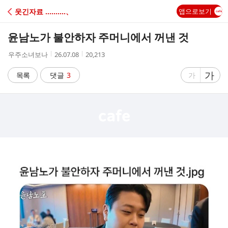
C
웃긴자료 ‥‥‥‥‥、
앱으로보기
A
윤남노가 불안하자 주머니에서 꺼낸 것
F
작
작
조
우주소녀보나
26.07.08
20,213
성
성
회
E
자
시
수
글
가
글
목록
댓글
3
가
간
자
자
크
크
기
기
크
작
게
게