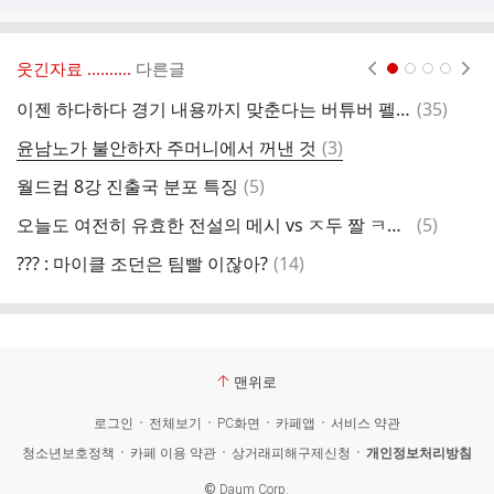
웃긴자료 ‥‥‥‥..
다른글
현재페이지 1
2
3
4
댓
이젠 하다하다 경기 내용까지 맞춘다는 버튜버 펠레
(
35
)
이
글
댓
윤남노가 불안하자 주머니에서 꺼낸 것
(
3
)
글
댓
월드컵 8강 진출국 분포 특징
(
5
)
글
댓
오늘도 여전히 유효한 전설의 메시 vs ㅈ두 짤 ㅋㅋㅋㅋㅋ
(
5
)
[
글
댓
??? : 마이클 조던은 팀빨 이잖아?
(
14
)
이
글
맨위로
로그인
전체보기
PC화면
카페앱
서비스 약관
청소년보호정책
카페 이용 약관
상거래피해구제신청
개인정보처리방침
©
Daum Corp.