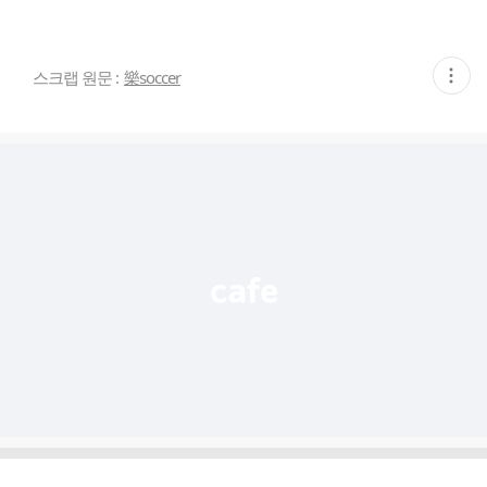
현
스크랩 원문 :
樂soccer
재
게
시
글
추
가
기
능
열
기