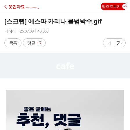
C
웃긴자료 ‥‥‥‥‥、
앱으로보기
A
[스크랩]
에스파 카리나 물범박수.gif
F
작
작
조
직직이
26.07.08
40,363
성
성
회
E
자
시
수
글
가
글
목록
댓글
17
가
간
자
자
크
크
기
기
크
작
게
게