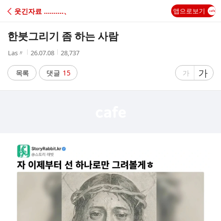
C
웃긴자료 ‥‥‥‥‥、
앱으로보기
A
한붓그리기 좀 하는 사람
F
작
작
조
Las〃
26.07.08
28,737
성
성
회
E
자
시
수
글
가
글
목록
댓글
15
가
간
자
자
크
크
기
기
크
작
게
게