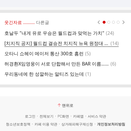
웃긴자료 ‥‥‥‥..
다른글
현재페이지 1
2
3
4
댓
호날두 "내게 유로 우승은 월드컵과 맞먹는 가치"
(
24
)
애
글
댓
[치지직 공지] 월드컵 결승전 치지직 뉴욕 원정대 (with 삼식, 한동숙)
(
14
)
어
글
댓
오타니 쇼헤이 메이저 통산 300호 홈런
(
5
)
잘
글
댓
허경환X임영웅이 서로 단합해서 만든 BAR 이름…jpg
(
6
)
사
글
댓
우리동네에 한 성깔하는 말티즈 있는데
(
1
)
글
맨위로
로그인
전체보기
PC화면
카페앱
서비스 약관
청소년보호정책
카페 이용 약관
상거래피해구제신청
개인정보처리방침