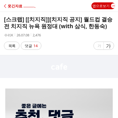
C
웃긴자료 ‥‥‥‥‥、
앱으로보기
A
[스크랩] [[치지직]]
[치지직 공지] 월드컵 결승
F
전 치지직 뉴욕 원정대 (with 삼식, 한동숙)
작
작
조
수리K
26.07.08
2,476
E
성
성
회
자
시
수
글
가
글
목록
댓글
14
가
간
자
자
크
크
기
기
크
작
게
게