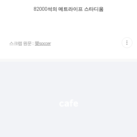
82000석의 메트라이프 스타디움
현
스크랩 원문 :
樂soccer
재
게
시
글
추
가
기
능
열
기