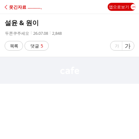
C
웃긴자료 ‥‥‥‥‥、
앱으로보기
A
설윤 & 원이
F
작
작
조
두쫀쿠주세오
26.07.08
2,848
성
성
회
E
자
시
수
글
가
글
목록
댓글
5
가
간
자
자
크
크
기
기
크
작
게
게