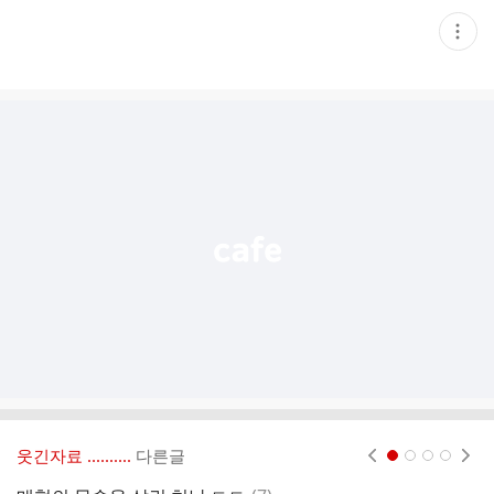
현
재
게
시
글
추
가
기
능
열
기
웃긴자료 ‥‥‥‥..
다른글
현재페이지 1
2
3
4