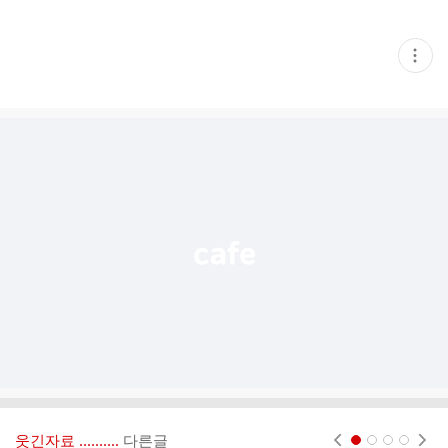
현
재
게
시
글
추
가
기
능
열
기
웃긴자료 ‥‥‥‥..
다른글
현재페이지 1
2
3
4