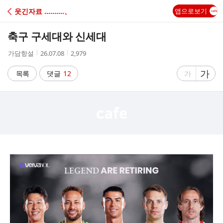
C
웃긴자료 ‥‥‥‥‥、
앱으로보기
A
축구 구세대와 신세대
F
작
작
조
가담항설
26.07.08
2,979
성
성
회
E
자
시
수
글
가
글
목록
댓글
12
가
간
자
자
크
크
기
기
크
작
게
게