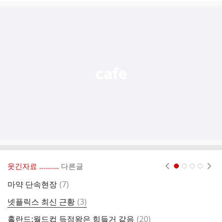
글
추
가
기
능
열
기
웃긴자료 ‥‥‥‥..
다른글
현재페이지 1
2
3
4
댓
마약 단속현장
(
7
)
이
글
댓
넷플릭스 최신 근황
(
3
)
백
글
댓
홀란드:월드컵 득점왕은 힘들거 같음
(
20
)
1