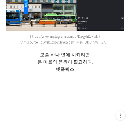
https://www.instagram.com/p/DagyhLVFlxf/?
utm_source=ig_web_copy_link&igsh=MzRlODBiNWFlZA==
모솔 하나 연애 시키려면
온 마을의 응원이 필요하다.
- 넷플릭스 -
현
재
게
시