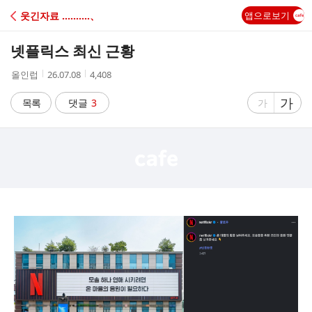
C
웃긴자료 ‥‥‥‥‥、
앱으로보기
A
넷플릭스 최신 근황
F
작
작
조
올인럽
26.07.08
4,408
성
성
회
E
자
시
수
글
가
글
목록
댓글
3
가
간
자
자
크
크
기
기
크
작
게
게