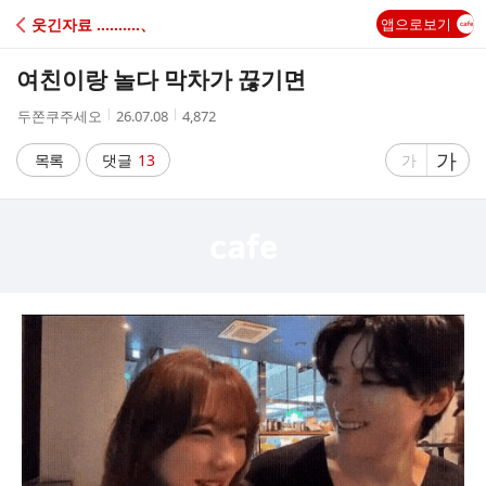
C
웃긴자료 ‥‥‥‥‥、
앱으로보기
A
여친이랑 놀다 막차가 끊기면
F
작
작
조
두쫀쿠주세오
26.07.08
4,872
성
성
회
E
자
시
수
글
가
글
목록
댓글
13
가
간
자
자
크
크
기
기
크
작
게
게