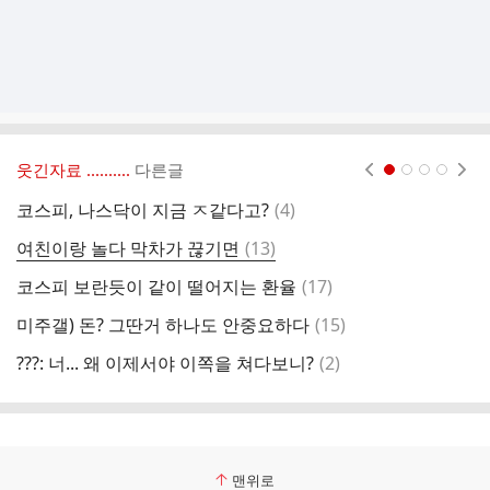
웃긴자료 ‥‥‥‥..
다른글
현재페이지 1
2
3
4
댓
코스피, 나스닥이 지금 ㅈ같다고?
(
4
)
식
글
댓
여친이랑 놀다 막차가 끊기면
(
13
)
[
글
댓
코스피 보란듯이 같이 떨어지는 환율
(
17
)
물
글
댓
미주갤) 돈? 그딴거 하나도 안중요하다
(
15
)
마
글
댓
???: 너... 왜 이제서야 이쪽을 쳐다보니?
(
2
)
넷
글
맨위로