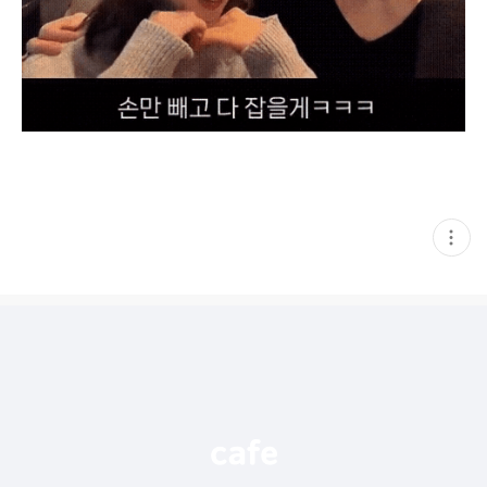
현
재
게
시
글
추
가
기
능
열
기