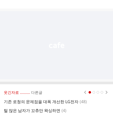
게
시
글
추
가
기
능
열
기
웃긴자료 ‥‥‥‥..
다른글
현재페이지 1
2
3
4
댓
기존 로청의 문제점을 대폭 개선한 LG전자
(
48
)
L
글
댓
털 많은 남자가 꼬츄만 왁싱하면
(
4
)
이