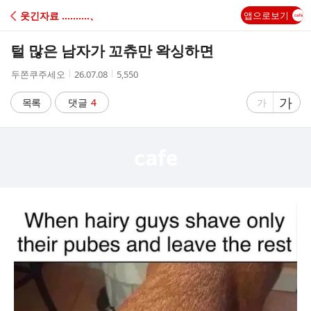
C
웃긴자료 ‥‥‥‥‥、
앱으로보기
A
털 많은 남자가 꼬츄만 왁싱하면
F
작
작
조
두쫀쿠주세오
26.07.08
5,550
성
성
회
E
자
시
수
글
가
글
목록
댓글
4
가
간
자
자
크
크
기
기
크
작
게
게