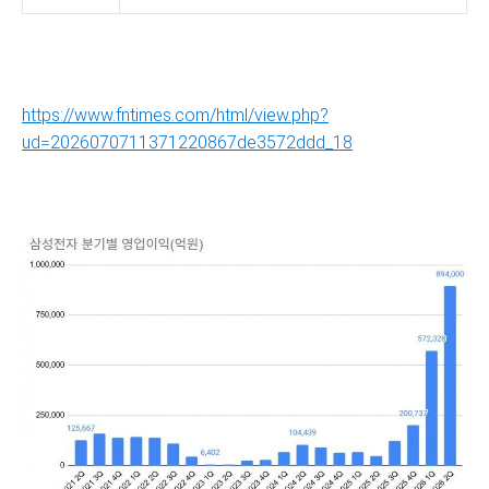
https://www.fntimes.com/html/view.php?
ud=2026070711371220867de3572ddd_18