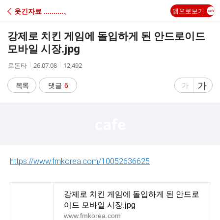
C
웃긴자료 ‥‥‥‥‥、
앱으로보기
A
강제로 치킨 게임에 돌입하게 된 안드로이드
F
모바일 시장.jpg
작
작
조
로돈타
26.07.08
12,492
E
성
성
회
자
시
수
글
가
글
목록
댓글
6
가
간
자
자
크
크
기
기
크
작
게
게
https://www.fmkorea.com/10052636625
강제로 치킨 게임에 돌입하게 된 안드로
이드 모바일 시장.jpg
www.fmkorea.com