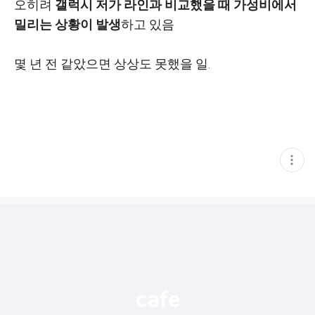
오히려
갤럭시 저가 라인과 비교했을 때 가성비에서
밀리는 상황이 발생
하고 있음
몇 년 전 같았으면 상상도 못했을 일.
현
재
게
시
글
추
가
기
능
열
기