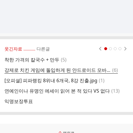
웃긴자료 ‥‥‥‥..
다른글
현재페이지 1
2
3
4
댓
착한 가격의 칼국수 + 만두
(
5
)
현
글
댓
강제로 치킨 게임에 돌입하게 된 안드로이드 모바일 시장.jpg
(
6
)
기
글
댓
[오피셜] 피파랭킹 8위내 6개국, 8강 진출.jpg
(
1
)
제
글
댓
연예인이나 유명인 에세이 읽어 본 적 있다 VS 없다
(
13
)
바
글
익명보장투표
ML