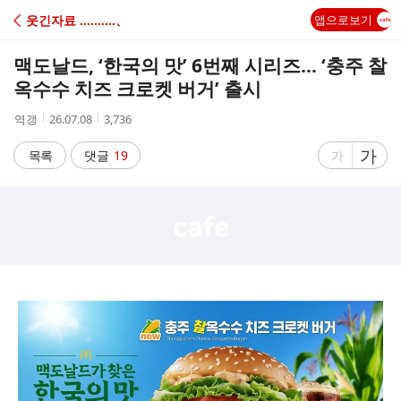
C
웃긴자료 ‥‥‥‥‥、
앱으로보기
A
맥도날드, ‘한국의 맛’ 6번째 시리즈… ‘충주 찰
F
옥수수 치즈 크로켓 버거’ 출시
작
작
조
역갱
26.07.08
3,736
E
성
성
회
자
시
수
글
가
글
목록
댓글
19
가
간
자
자
크
크
기
기
크
작
게
게