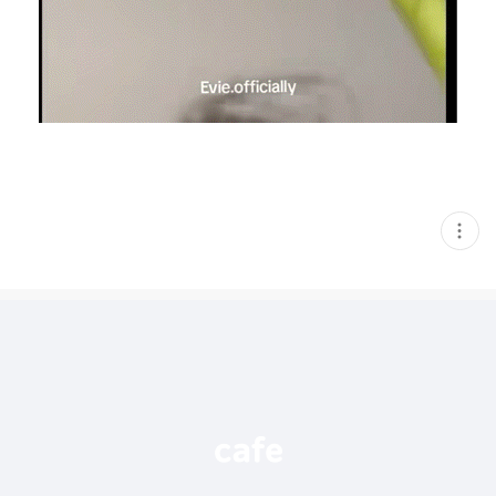
현
재
게
시
글
추
가
기
능
열
기