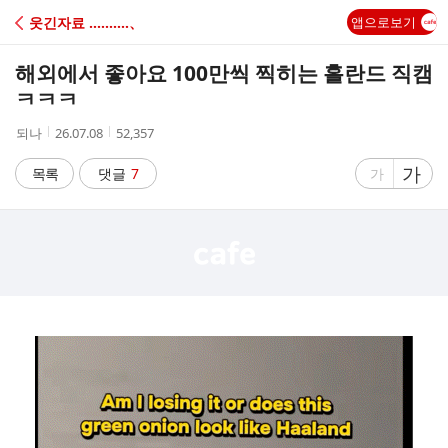
C
웃긴자료 ‥‥‥‥‥、
앱으로보기
A
해외에서 좋아요 100만씩 찍히는 홀란드 직캠
F
ㅋㅋㅋ
작
작
조
되나
26.07.08
52,357
E
성
성
회
자
시
수
글
가
글
목록
댓글
7
가
간
자
자
크
크
기
기
크
작
게
게