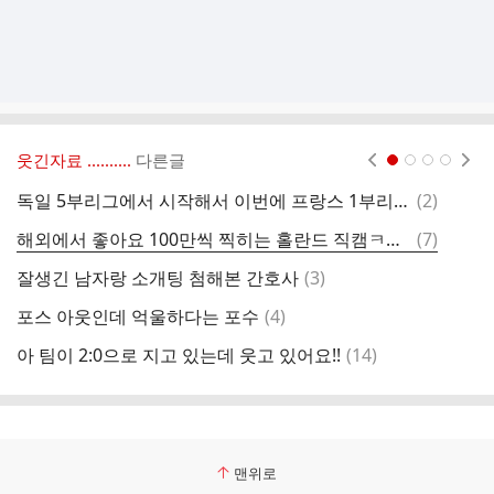
웃긴자료 ‥‥‥‥..
다른글
현재페이지 1
2
3
4
댓
독일 5부리그에서 시작해서 이번에 프랑스 1부리그로 이적했다는 미즈타 카이토 선수.jpg
(
2
)
글
댓
해외에서 좋아요 100만씩 찍히는 홀란드 직캠ㅋㅋㅋ
(
7
)
4
글
댓
잘생긴 남자랑 소개팅 첨해본 간호사
(
3
)
팬
글
댓
포스 아웃인데 억울하다는 포수
(
4
)
글
댓
아 팀이 2:0으로 지고 있는데 웃고 있어요!!
(
14
)
그
글
맨위로