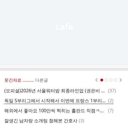
능
열
기
웃긴자료 ‥‥‥‥..
다른글
현재페이지 1
2
3
4
댓
(오피셜)2026년 서울워터밤 최종라인업 (권은비 불참)
(
37
)
아
글
댓
독일 5부리그에서 시작해서 이번에 프랑스 1부리그로 이적했다는 미즈타 카이토 선수.jpg
(
2
)
글
댓
해외에서 좋아요 100만씩 찍히는 홀란드 직캠ㅋㅋㅋ
(
7
)
4
글
댓
잘생긴 남자랑 소개팅 첨해본 간호사
(
3
)
팬
글