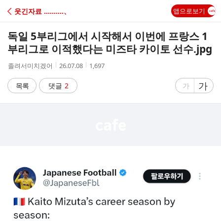
C
웃긴자료 ‥‥‥‥‥、
앱으로보기
A
독일 5부리그에서 시작해서 이번에 프랑스 1
F
부리그로 이적했다는 미즈타 카이토 선수.jpg
작
작
조
졸려서미치겠어
26.07.08
1,697
E
성
성
회
자
시
수
글
가
글
목록
댓글
2
가
간
자
자
크
크
기
기
크
작
게
게