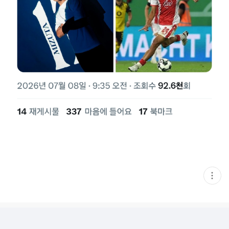
현
재
게
시
글
추
가
기