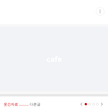
현
재
게
시
글
추
가
기
능
열
기
웃긴자료 ‥‥‥‥..
다른글
현재페이지 1
2
3
4