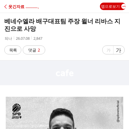
C
웃긴자료 ‥‥‥‥‥、
앱으로보기
A
베네수엘라 배구대표팀 주장 윌너 리바스 지
F
진으로 사망
작
작
조
되나
26.07.08
2,847
E
성
성
회
자
시
수
글
가
글
목록
댓글
2
가
간
자
자
크
크
기
기
크
작
게
게