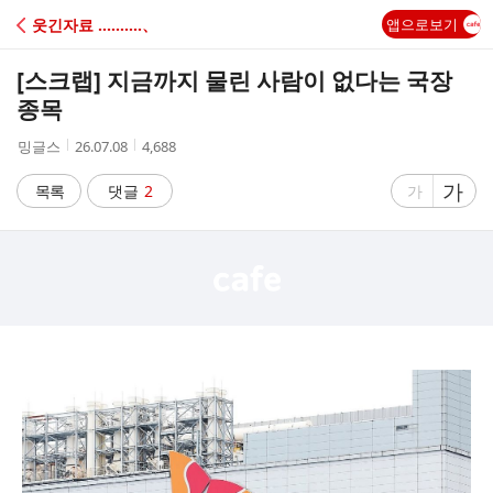
C
웃긴자료 ‥‥‥‥‥、
앱으로보기
A
[스크랩]
지금까지 물린 사람이 없다는 국장
F
종목
작
작
조
밍글스
26.07.08
4,688
E
성
성
회
자
시
수
글
가
글
목록
댓글
2
가
간
자
자
크
크
기
기
크
작
게
게