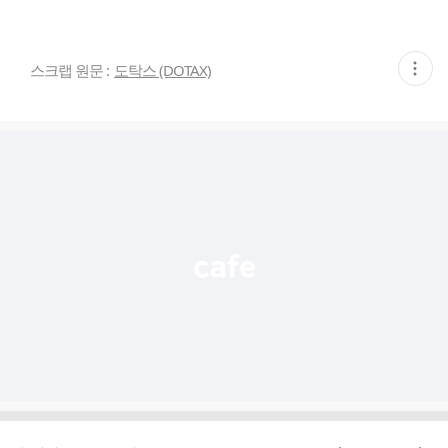
현
스크랩 원문 :
도탁스 (DOTAX)
재
게
시
글
추
가
기
능
열
기